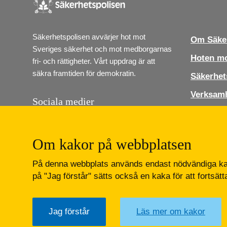
Säkerhetspolisen avvärjer hot mot 
Om Säker
Sveriges säkerhet och mot medborgarnas 
Hoten mo
fri- och rättigheter. Vårt uppdrag är att 
säkra framtiden för demokratin.
Säkerhet
Verksam
Sociala medier
Jobba ho
Följ Säkerhetspolisen i sociala medier. Vi 
finns på Instagram, Linkedin och Youtube.
Press
Om kakor på webbplatsen
Kontakt
Lediga job
På denna webbplats används endast nödvändiga kak
Instagram
LinkedIn
Youtube
på "Jag förstår" sätts också en kaka för att fortsät
Jag förstår
Läs mer om kakor
Säkerhetspolisen
Box 12312
102 28 Stockholm 