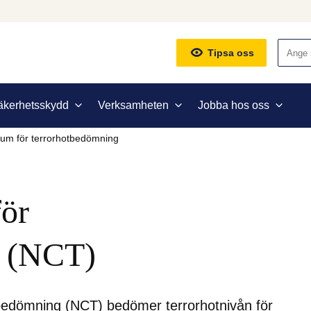
Sök
Tipsa oss
äkerhetsskydd
Verksamheten
Jobba hos oss
trum för terrorhotbedömning
ör 
g (NCT)
tbedömning (NCT) bedömer terrorhotnivån för 