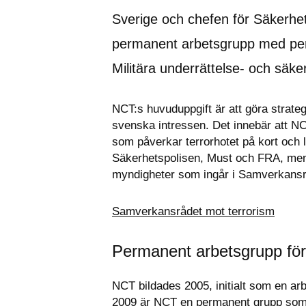
Sverige och chefen för Säkerhe
permanent arbetsgrupp med pers
Militära underrättelse- och säk
NCT:s huvuduppgift är att göra strate
svenska intressen. Det innebär att NC
som påverkar terrorhotet på kort och lå
Säkerhetspolisen, Must och FRA, men 
myndigheter som ingår i Samverkansr
Samverkansrådet mot terrorism
Permanent arbetsgrupp fö
NCT bildades 2005, initialt som en a
2009 är NCT en permanent grupp som