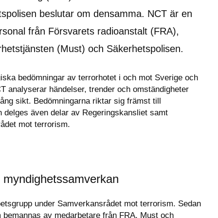
tspolisen beslutar om densamma. NCT är en 
onal från Försvarets radioanstalt (FRA), 
erhetstjänsten (Must) och Säkerhetspolisen.
giska bedömningar av terrorhotet i och mot Sverige och 
T analyserar händelser, trender och omständigheter 
ng sikt. Bedömningarna riktar sig främst till 
delges även delar av Regeringskansliet samt 
ådet mot terrorism.
r myndighetssamverkan
rbetsgrupp under Samverkansrådet mot terrorism. Sedan 
 bemannas av medarbetare från FRA, Must och 