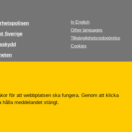
In English
hetspolisen
Other languages
t Sverige
Tillgänglighetsredogörelse
sskydd
Cookies
heten
s oss
b
or för att webbplatsen ska fungera. Genom att klicka
ta hålla meddelandet stängt.
Tfn: 010-568 70 00