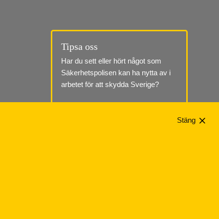
Tipsa oss
Har du sett eller hört något som 
Säkerhetspolisen kan ha nytta av i 
arbetet för att skydda Sverige?
Till tipssidan
Stäng
Telefon: 010-568 70 00