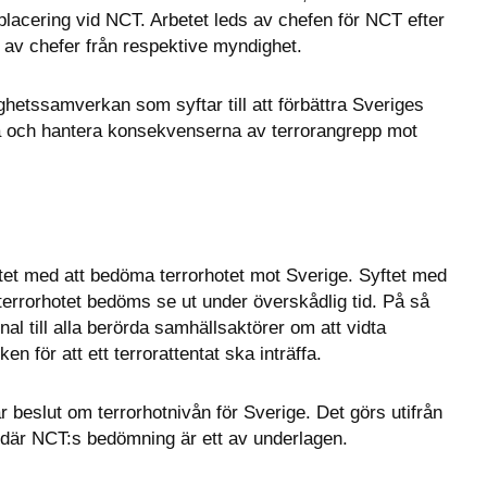
acering vid NCT. Arbetet leds av chefen för NCT efter 
e av chefer från respektive myndighet.
etssamverkan som syftar till att förbättra Sveriges 
ra och hantera konsekvenserna av terrorangrepp mot 
tet med att bedöma terrorhotet mot Sverige. Syftet med 
terrorhotet bedöms se ut under överskådlig tid. På så 
l till alla berörda samhällsaktörer om att vidta 
n för att ett terrorattentat ska inträffa.
 beslut om terrorhotnivån för Sverige. Det görs utifrån 
där NCT:s bedömning är ett av underlagen.