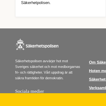
Säkerhetpolisen.
Säkerhetspolisen avvärjer hot mot 
Om Säker
Sveriges säkerhet och mot medborgarnas 
Hoten mo
fri- och rättigheter. Vårt uppdrag är att 
säkra framtiden för demokratin.
Säkerhet
Verksam
Sociala medier
Jobba ho
Följ Säkerhetspolisen i sociala medier. Vi 
finns på Instagram, Linkedin och Youtube.
Press