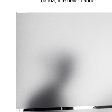
hända, inte heller händer.