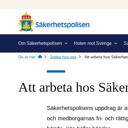
Om Säkerhetspolisen
Hoten mot Sverige
S
Du är här:
Jobba hos oss
Att arbeta hos Säkerhet
Att arbeta hos Säke
Säkerhetspolisens uppdrag är a
och medborgarnas fri- och rättigh