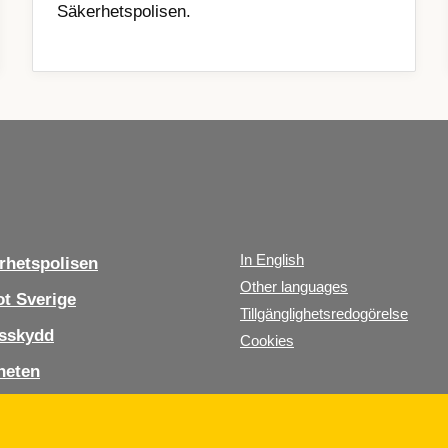
Säkerhetspolisen.
In English
hetspolisen
Other languages
t Sverige
Tillgänglighetsredogörelse
sskydd
Cookies
heten
s oss