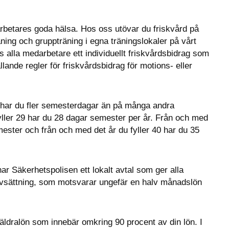
arbetares goda hälsa. Hos oss utövar du friskvård på 
räning och gruppträning i egna träningslokaler på vårt 
 alla medarbetare ett individuellt friskvårdsbidrag som 
llande regler för friskvårdsbidrag för motions- eller 
 har du fler semesterdagar än på många andra 
fyller 29 har du 28 dagar semester per år. Från och med 
mester och från och med det år du fyller 40 har du 35 
ar Säkerhetspolisen ett lokalt avtal som ger alla 
avsättning, som motsvarar ungefär en halv månadslön 
räldralön som innebär omkring 90 procent av din lön. I 