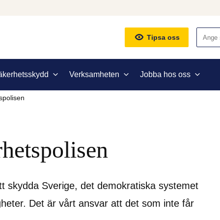
Sök
Tipsa oss
äkerhetsskydd
Verksamheten
Jobba hos oss
spolisen
rhetspolisen
tt skydda Sverige, det demokratiska systemet 
eter. Det är vårt ansvar att det som inte får 