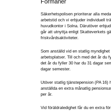
Förmåner
Säkerhetspolisen prioriterar alla med
arbetstid och vi erbjuder individuell t
huvudkontor i Solna. Därutöver erbjuds
går att utnyttja enligt Skatteverkets gä
friskvårdsaktiviteter.
Som anställd vid en statlig myndighet
arbetsplatser. Till och med det år du 
det år du fyller 30 har du 31 dagar se
dagar semester.
Utöver statlig tjänstepension (PA 16) h
anställda en extra månatlig pensions
per år.
Vid föräldraledighet får du en extra fö